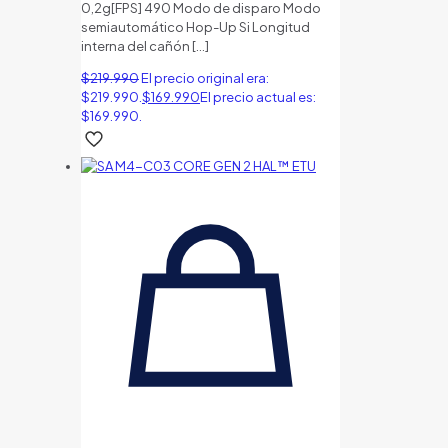
0,2g[FPS] 490 Modo de disparo Modo
semiautomático Hop-Up Si Longitud
interna del cañón
[…]
$
219.990
El precio original era:
$219.990.
$
169.990
El precio actual es:
$169.990.