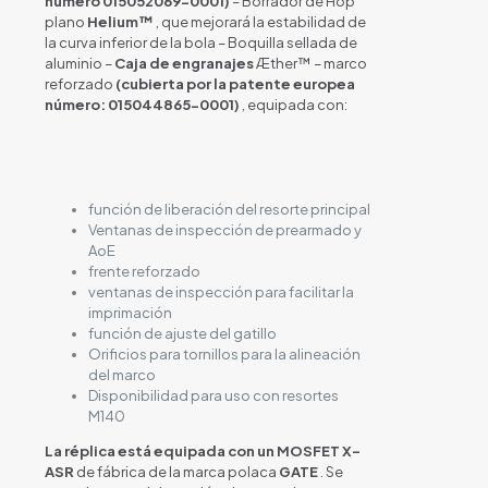
número 015052069-0001)
– Borrador de Hop
plano
Helium™
, que mejorará la estabilidad de
la curva inferior de la bola – Boquilla sellada de
aluminio –
Caja de engranajes
Æther™ – marco
reforzado
(cubierta por la patente europea
número: 015044865-0001)
, equipada con:
función de liberación del resorte principal
Ventanas de inspección de prearmado y
AoE
frente reforzado
ventanas de inspección para facilitar la
imprimación
función de ajuste del gatillo
Orificios para tornillos para la alineación
del marco
Disponibilidad para uso con resortes
M140
La réplica está equipada con un MOSFET X-
ASR
de fábrica de la marca polaca
GATE
. Se