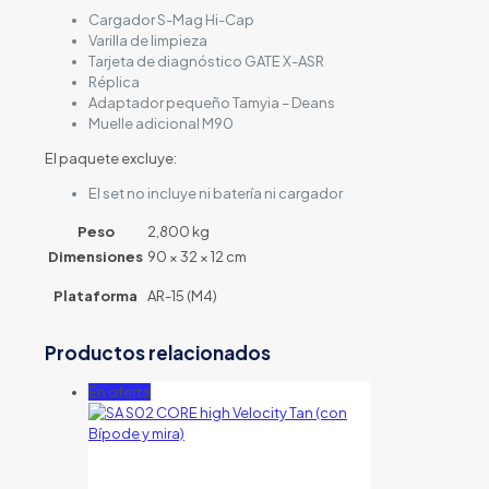
Cargador S-Mag Hi-Cap
Varilla de limpieza
Tarjeta de diagnóstico GATE X-ASR
Réplica
Adaptador pequeño Tamyia – Deans
Muelle adicional M90
El paquete excluye:
El set no incluye ni batería ni cargador
Peso
2,800 kg
Dimensiones
90 × 32 × 12 cm
Plataforma
AR-15 (M4)
Productos relacionados
En oferta