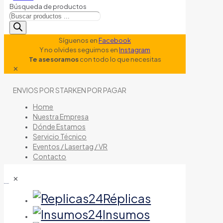
Búsqueda de productos
Síguenos en
Facebook
Y no olvides seguirnos en
Instagram
Te asesoramos
con todo lo que necesitas
✕
ENVIOS POR STARKEN POR PAGAR
Home
Nuestra Empresa
Dónde Estamos
Servicio Técnico
Eventos / Lasertag / VR
Contacto
✕
tienda de airsoft
Réplicas
Insumos