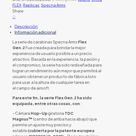
FLEX
,
Replicas
,
Specna Arms
Share
0
Descripción
Información adicional
La serie de carabinas Specna Arms
Flex
Gen.2
Fue creada para brindar la mejor
experiencia de usuario posible a un precio
atractivo. Basada en la experiencia, la pasión y
el compromiso, la serie ha sido rediseñada para
lograr un rendimiento aún mejor que permitirá al
usuario obtener un producto de fábrica listo
para usar, a la altura de cualquier tarea en
el campo de airsoft .
Para este fin, la serie Flex Gen.2 ha sido
equipada, entre otras cosas, con
:
– Cámara
Hop-Up
giratoria
TDC
Magnus™
(centro de arriba hacia abajo) que
permite un ajuste muy preciso y
estable
(cubierta por la patente europea