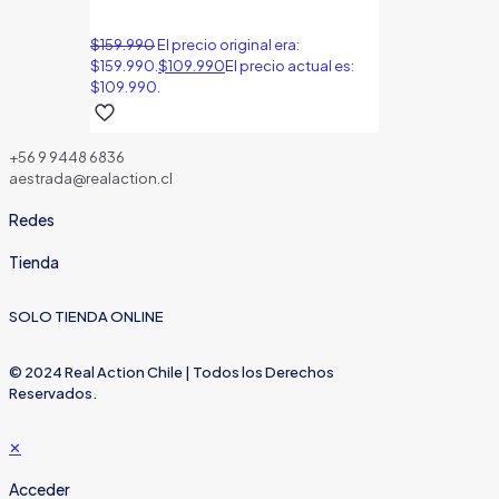
$
159.990
El precio original era:
$159.990.
$
109.990
El precio actual es:
$109.990.
+56 9 9448 6836
aestrada@realaction.cl
Redes
Tienda
SOLO TIENDA ONLINE
© 2024 Real Action Chile | Todos los Derechos
Reservados.
✕
Acceder