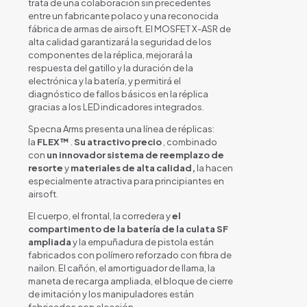
trata de una colaboración sin precedentes
entre un fabricante polaco y una reconocida
fábrica de armas de airsoft. El MOSFET X-ASR de
alta calidad garantizará la seguridad de los
componentes de la réplica, mejorará la
respuesta del gatillo y la duración de la
electrónica y la batería, y permitirá el
diagnóstico de fallos básicos en la réplica
gracias a los LED indicadores integrados.
Specna Arms presenta una línea de réplicas:
la
FLEX™
.
Su atractivo precio
, combinado
con
un innovador sistema de reemplazo de
resorte
y
materiales de alta calidad,
la hacen
especialmente atractiva para principiantes en
airsoft.
El cuerpo, el frontal, la corredera y
el
compartimento de la batería de la culata SF
ampliada
y la empuñadura de pistola están
fabricados con polímero reforzado con fibra de
nailon. El cañón, el amortiguador de llama, la
maneta de recarga ampliada, el bloque de cierre
de imitación y los manipuladores están
fabricados con aleación