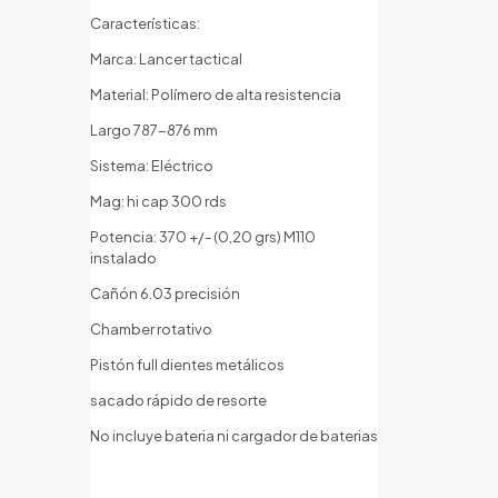
Características:
Marca: Lancer tactical
Material: Polímero de alta resistencia
Largo 787-876 mm
Sistema: Eléctrico
Mag: hi cap 300 rds
Potencia: 370 +/- (0,20 grs) M110
instalado
Cañón 6.03 precisión
Chamber rotativo
Pistón full dientes metálicos
sacado rápido de resorte
No incluye bateria ni cargador de baterias