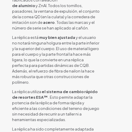
de aluminio
y ZnAl. Todos los tornillos,
pasadores, la ventana de expulsión, el conjunto
de la correa QD (en la culata) y la corredera de
imitación son de
acero
. Todas las marcas y el
número de serie se han aplicado al cañón.
La réplica está
muy bien ajustada
y el usuario
no notará ninguna holgura entre la parte inferior
y la superior del cuerpo. El uso de material ligero
para el cuerpo y la parte frontal la hace más
ligera, lo que la convierte en una réplica
perfecta para partidas dinámicas de CQB.
Además, el refuerzo de fibra de nailon la hace
más robusta que otras construcciones de
polímero.
La réplica utiliza
el sistema de cambio rápido
de resortes ESA™
. Esto permite adaptar la
potencia de la réplica de forma rápida y
eficiente a las condiciones del terreno de juego
sin necesidad de recurrir a un taller ni a
herramientas especializadas.
La réplica ha sido completamente adaptada