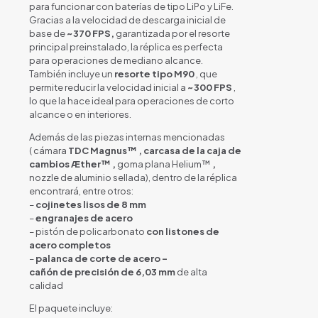
para funcionar con baterías de tipo LiPo y LiFe.
Gracias a la velocidad de descarga inicial de
base de
~370 FPS,
garantizada por el resorte
principal preinstalado, la réplica es perfecta
para operaciones de mediano alcance.
También incluye un
resorte tipo M90
, que
permite reducir la velocidad inicial a
~300 FPS
,
lo que la hace ideal para operaciones de corto
alcance o en interiores.
Además de las piezas internas mencionadas
( cámara
TDC Magnus™ , carcasa de la caja de
cambios Æther™ ,
goma plana Helium™
,
nozzle de aluminio sellada), dentro de la réplica
encontrará, entre otros:
–
cojinetes lisos de 8 mm
–
engranajes de acero
– pistón de policarbonato
con listones de
acero completos
–
palanca de corte de acero –
cañón de precisión de 6,03 mm
de alta
calidad
El paquete incluye: