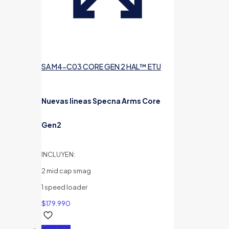
SA M4-C03 CORE GEN 2 HAL™ ETU
Nuevas lineas Specna Arms Core
Gen2
INCLUYEN:
2 mid cap smag
1 speed loader
$
179.990
En oferta