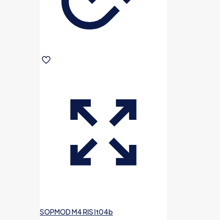
SOPMOD M4 RIS lt04b