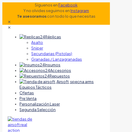
Síguenos en
Facebook
Y no olvides seguirnos en
Instagram
Te asesoramos
con todo lo que necesitas
✕
✕
Réplicas
Asalto
Sniper
Secundarias (Pistolas)
Granadas / Lanzagranadas
Insumos
Accesorios
Repuestos
Equipos Tácticos
Ofertas
Pre Venta
Personalización Laser
Segunda Selección