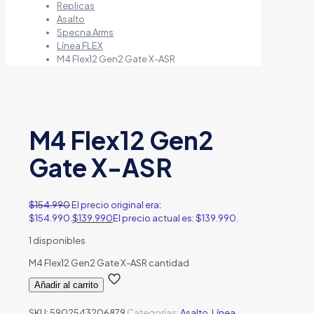
Replicas
Asalto
Specna Arms
Línea FLEX
M4 Flex12 Gen2 Gate X-ASR
M4 Flex12 Gen2
Gate X-ASR
$
154.990
El precio original era:
$154.990.
$
139.990
El precio actual es: $139.990.
1 disponibles
M4 Flex12 Gen2 Gate X-ASR cantidad
Añadir al carrito
SKU:
5902543206879
Categorías:
Asalto
,
Línea