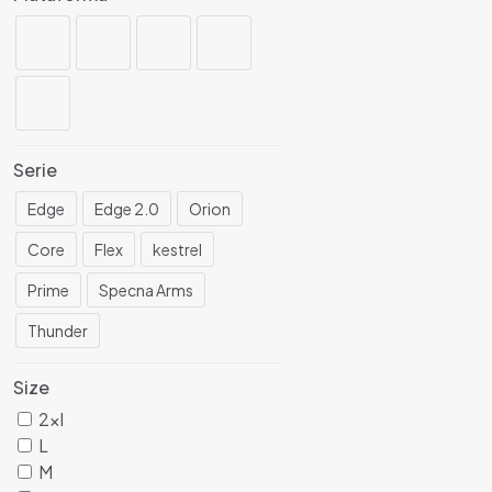
Serie
Edge
Edge 2.0
Orion
Core
Flex
kestrel
Prime
Specna Arms
Thunder
Size
2xl
L
M