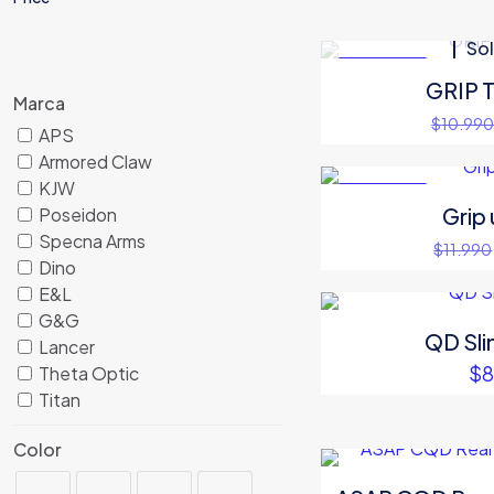
Sol
EN OFERTA
GRIP 
Marca
$
10.99
APS
Armored Claw
KJW
EN OFERTA
Grip
Poseidon
Specna Arms
$
11.990
Dino
E&L
G&G
QD Sli
Lancer
$
8
Theta Optic
Titan
Color