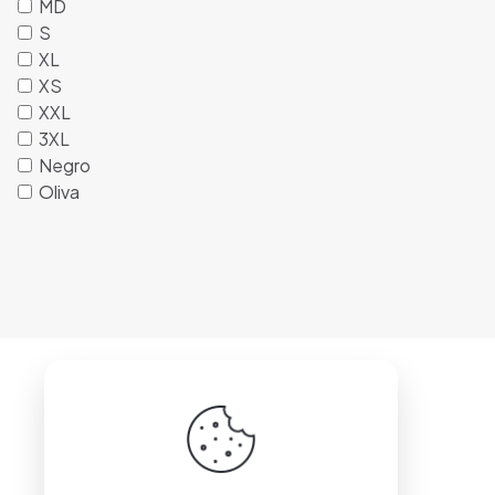
MD
S
XL
XS
XXL
3XL
Negro
Oliva