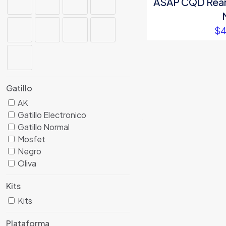
ASAP CQD Rear 
$
4
Gatillo
AK
Gatillo Electronico
Gatillo Normal
Mosfet
Negro
Oliva
Kits
Kits
Plataforma