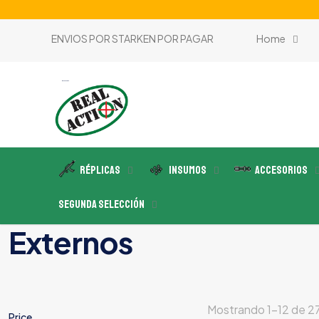
ENVIOS POR STARKEN POR PAGAR
Home
tienda de airsoft
Réplicas
Insumos
Accesorios
Segunda Selección
Externos
Mostrando 1–12 de 27
Price