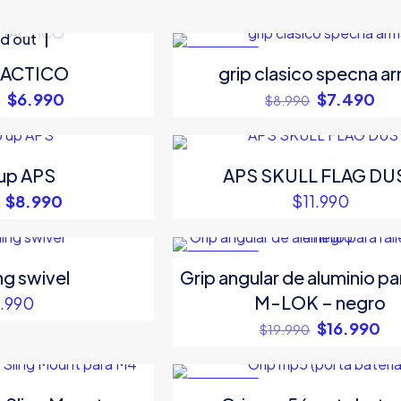
por
popularidad
d out
EN OFERTA
TACTICO
grip clasico specna a
El
El
El
El
$
6.990
$
7.490
0
$
8.990
precio
precio
precio
pre
original
actual
original
act
era:
es:
era:
es:
 up APS
APS SKULL FLAG DU
$10.990.
$6.990.
$8.990.
$7.
El
El
$
8.990
$
11.990
precio
precio
original
actual
era:
es:
EN OFERTA
ng swivel
Grip angular de aluminio par
$11.990.
$8.990.
M-LOK – negro
.990
El
El
$
16.990
$
19.990
precio
pr
original
ac
EN OFERTA
era:
es