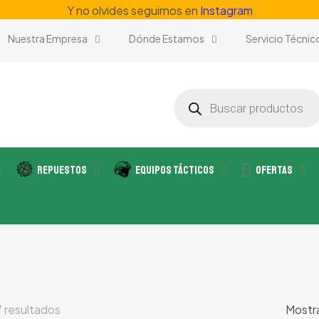
Y no olvides seguirnos en
Instagram
Nuestra Empresa
Dónde Estamos
Servicio Técnic
Búsqueda
de
productos
Repuestos
Equipos Tácticos
Ofertas
Ordenado
 resultados
Mostra