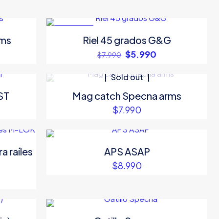
EN OFERTA
rms
Riel 45 grados G&G
El
El
$
5.990
$
7.990
cio
precio
precio
ual
original
actual
Sold out
era:
es:
ST
Mag catch Specna arms
490.
$7.990.
$5.990.
$
7.990
a raíles
APS ASAP
$
8.990
ecio
tual
: