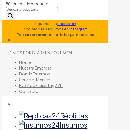
Búsqueda de productos
Síguenos en
Facebook
Y no olvides seguirnos en
Instagram
Te asesoramos
con todo lo que necesitas
✕
ENVIOS POR STARKEN POR PAGAR
Home
Nuestra Empresa
Dónde Estamos
Servicio Técnico
Eventos / Lasertag / VR
Contacto
✕
tienda de airsoft
Réplicas
Insumos