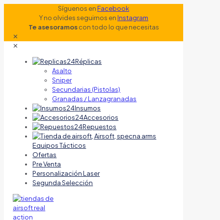
Síguenos en
Facebook
Y no olvides seguirnos en
Instagram
Te asesoramos
con todo lo que necesitas
✕
✕
Réplicas
Asalto
Sniper
Secundarias (Pistolas)
Granadas / Lanzagranadas
Insumos
Accesorios
Repuestos
Equipos Tácticos
Ofertas
Pre Venta
Personalización Laser
Segunda Selección