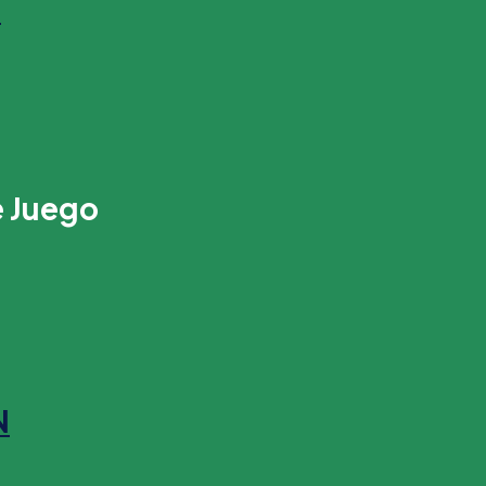
s
e Juego
N