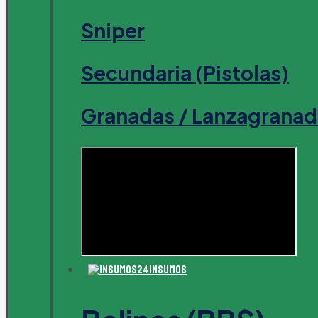
Sniper
Secundaria (Pistolas)
Granadas / Lanzagranad
Insumos