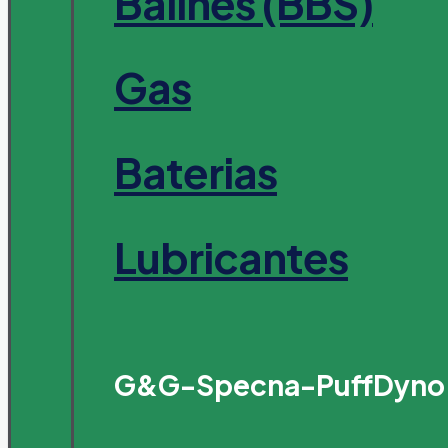
Balines (BBS)
Gas
Baterias
Lubricantes
G&G-Specna-PuffDyno