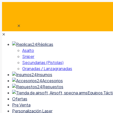
✕
✕
Réplicas
Asalto
Sniper
Secundarias (Pistolas)
Granadas / Lanzagranadas
Insumos
Accesorios
Repuestos
Equipos Táct
Ofertas
Pre Venta
Personalización Laser