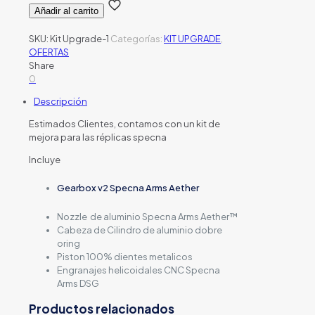
Añadir al carrito
SKU:
Kit Upgrade-1
Categorías:
KIT UPGRADE
,
OFERTAS
Share
0
Descripción
Estimados Clientes, contamos con un kit de
mejora para las réplicas specna
Incluye
Gearbox v2 Specna Arms Aether
Nozzle de aluminio Specna Arms Aether™
Cabeza de Cilindro de aluminio dobre
oring
Piston 100% dientes metalicos
Engranajes helicoidales CNC Specna
Arms DSG
Productos relacionados