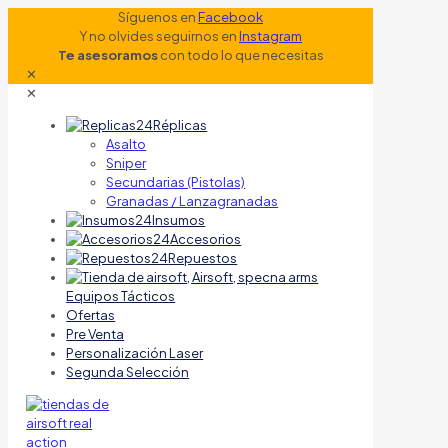
Síguenos en
Facebook
Y no olvides seguirnos en
Instagram
Te asesoramos
con todo lo que necesitas
✕
✕
Réplicas
Asalto
Sniper
Secundarias (Pistolas)
Granadas / Lanzagranadas
Insumos
Accesorios
Repuestos
Equipos Tácticos
Ofertas
Pre Venta
Personalización Laser
Segunda Selección