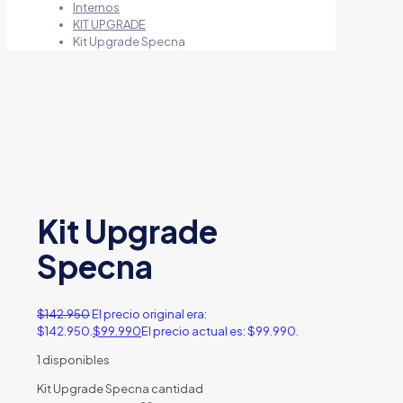
Internos
KIT UPGRADE
Kit Upgrade Specna
Kit Upgrade
Specna
$
142.950
El precio original era:
$142.950.
$
99.990
El precio actual es: $99.990.
1 disponibles
Kit Upgrade Specna cantidad