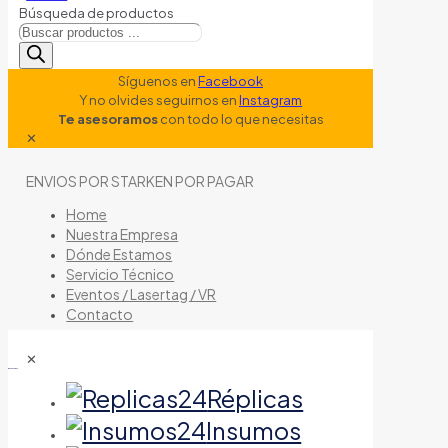
Búsqueda de productos
Síguenos en
Facebook
Y no olvides seguirnos en
Instagram
Te asesoramos
con todo lo que necesitas
✕
ENVIOS POR STARKEN POR PAGAR
Home
Nuestra Empresa
Dónde Estamos
Servicio Técnico
Eventos / Lasertag / VR
Contacto
✕
tienda de airsoft
Réplicas
Insumos