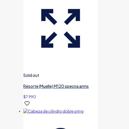
Sold out
Resorte (Muelle) M120 specna arms
$
7.990