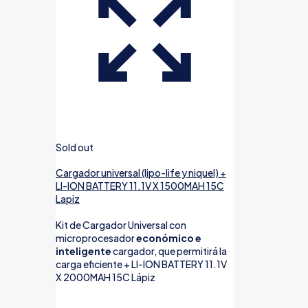
Sold out
Cargador universal (lipo-life y niquel) +
LI-ION BATTERY 11.1V X 1500MAH 15C
Lapiz
Kit de Cargador Universal con
microprocesador
económico e
inteligente
cargador, que permitirá la
carga eficiente + LI-ION BATTERY 11.1V
X 2000MAH 15C Lápiz