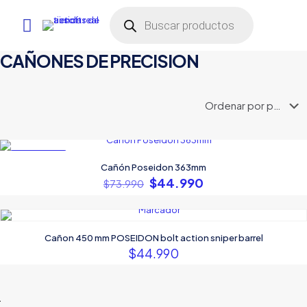
Búsqueda
de
productos
CAÑONES DE PRECISION
EN OFERTA
Cañón Poseidon 363mm
El
El
$
44.990
$
73.990
precio
precio
original
actual
era:
es:
$73.990.
$44.990.
Cañon 450 mm POSEIDON bolt action sniper barrel
$
44.990