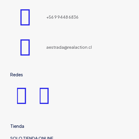
+56 9 9448 6836
aestrada@realaction.cl
Redes
Tienda
SOLO TIENDA ONLINE