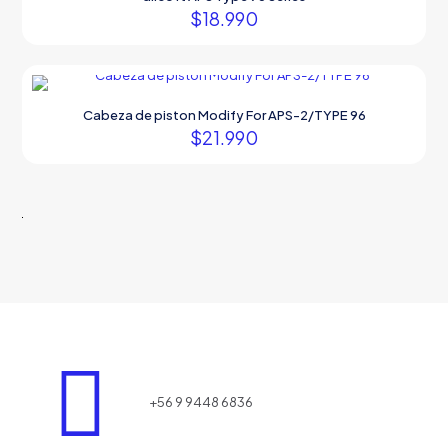
$
18.990
Cabeza de piston Modify For APS-2/TYPE 96
$
21.990
+56 9 9448 6836