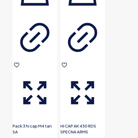
Pack 3 hi cap M4 tan
HI CAP AK 430 RDS
SA
SPECNA ARMS