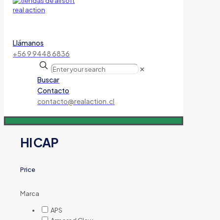
Llámanos
+56 9 9448 6836
✕
Buscar
Contacto
contacto@realaction.cl
HI CAP
Price
Marca
APS