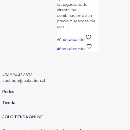
los jugadores de
airsoft una
combinación de un
precio muy accesible
con
[…]
Añadir al carrito
Añadir al carrito
+56 9 9448 6836
aestrada@realaction.cl
Redes
Tienda
SOLO TIENDA ONLINE