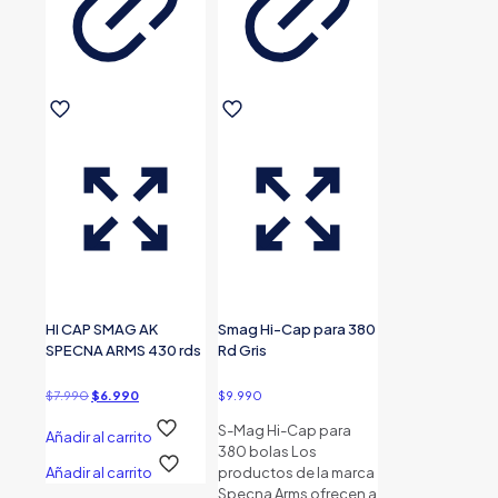
HI CAP SMAG AK
Smag Hi-Cap para 380
SPECNA ARMS 430 rds
Rd Gris
El
El
$
7.990
$
6.990
$
9.990
precio
precio
S-Mag Hi-Cap para
Añadir al carrito
original
actual
380 bolas Los
era:
es:
Añadir al carrito
productos de la marca
$7.990.
$6.990.
Specna Arms ofrecen a