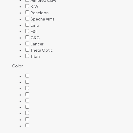
Armored Claw
KJW
Poseidon
Specna Arms
Dino
E&L
G&G
Lancer
Theta Optic
Titan
Color