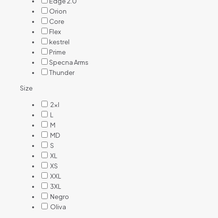
Edge 2.0
Orion
Core
Flex
kestrel
Prime
Specna Arms
Thunder
Size
2xl
L
M
MD
S
XL
XS
XXL
3XL
Negro
Oliva