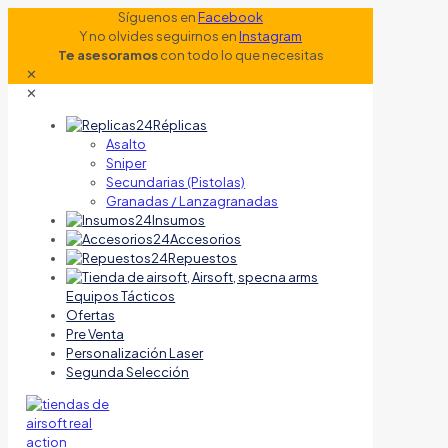
Síguenos en
Facebook
Y no olvides seguirnos en
Instagram
Te asesoramos
con todo lo que necesitas
✕
✕
Réplicas
Asalto
Sniper
Secundarias (Pistolas)
Granadas / Lanzagranadas
Insumos
Accesorios
Repuestos
Equipos Tácticos
Ofertas
Pre Venta
Personalización Laser
Segunda Selección