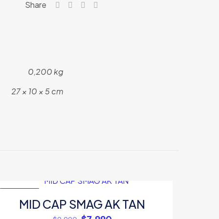
Share
0,200 kg
27 × 10 × 5 cm
EN OFERTA
MID CAP SMAG AK TAN
El
El
$
7.990