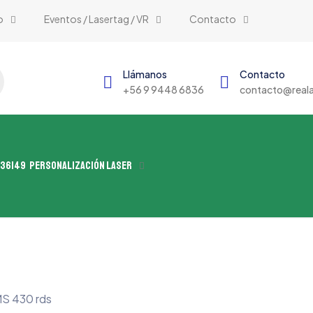
o
Eventos / Lasertag / VR
Contacto
Llámanos
Contacto
+56 9 9448 6836
contacto@reala
Personalización Laser
S 430 rds