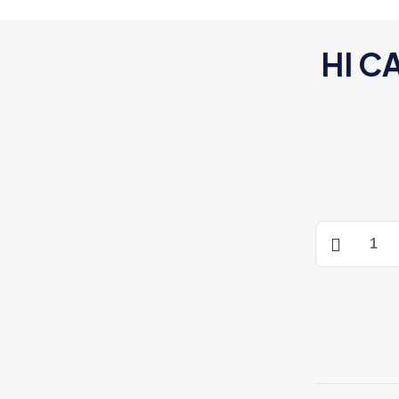
HI C
HI
CAP
SMAG
AK
SPECNA
ARMS
430
rds