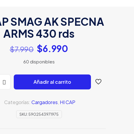
AP SMAG AK SPECNA
ARMS 430 rds
El
El
$
6.990
$
7.990
precio
precio
60 disponibles
original
actual
era:
es:
$7.990.
$6.990.
Añadir al carrito
Categorías:
Cargadores
,
HI CAP
SKU:
5902543971975