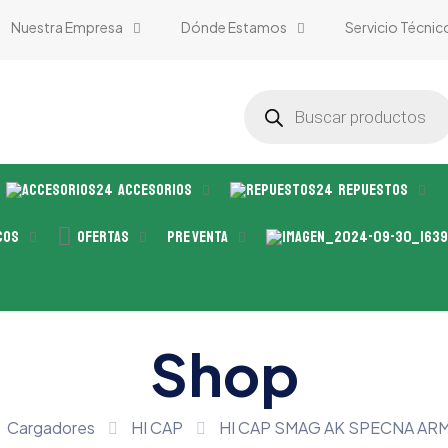
Nuestra Empresa
Dónde Estamos
Servicio Técnic
Búsqueda
de
productos
Accesorios
Repuestos
cos
Ofertas
Pre Venta
Shop
Cargadores
HI CAP
HI CAP SMAG AK SPECNA ARM