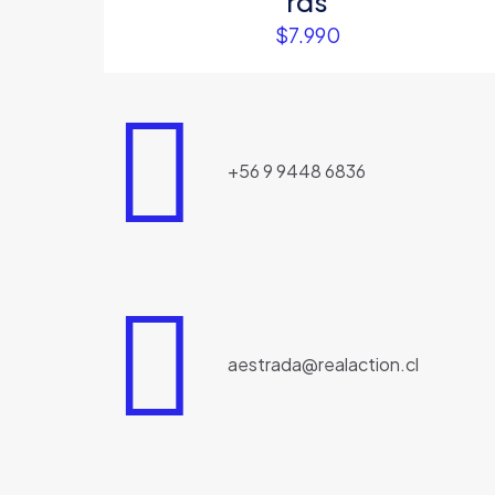
rds
$
7.990
+56 9 9448 6836
aestrada@realaction.cl