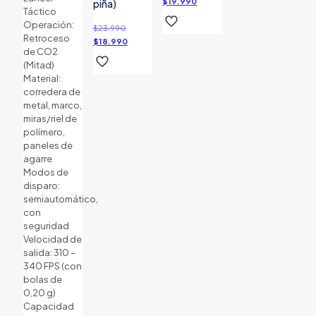
precio
El
$
19.990
piña)
Táctico
original
precio
Operación:
El
era:
actual
$
23.990
Retroceso
precio
El
$25.990.
es:
$
18.990
de CO2
original
precio
$19.990.
(Mitad)
era:
actual
Material:
$23.990.
es:
corredera de
$18.990.
metal, marco,
miras/riel de
polímero,
paneles de
agarre
Modos de
disparo:
semiautomático,
con
seguridad
Velocidad de
salida: 310 –
340 FPS (con
bolas de
0,20 g)
Capacidad