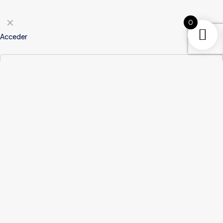
✕
0
Acceder
Nombre de usuario o correo
Contraseña
*
electrónico
*
Recuérdame
Acceder
¿Olvidaste la contraseña?