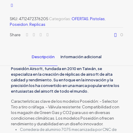
Airsoft
Green
gas
SKU:
4712472376205
Categorías:
OFERTAS
,
Pistolas
,
POSEIDON
Poseidon
,
Replicas
cantidad
Share
0
Descripción
Información adicional
Poseidón Airsoft, fundada en 2010 en Taiwán, se
especializa en la creación de réplicas de airsoft de alta
calidad y rendimiento. Su enfoque en la innovación y la
precisión los ha convertido en una marca popular entre los
entusiastas del airsoft de todo el mundo.
Características clave de los modelos Poseidón: – Selector
Tiro a tiro o ráfaga. – Válvula resistente: Compatibilidad con
los magazín de Green Gas y CO2 para uso en diversas
condiciones climáticas. Los modelos Poseidón ofrecen
rendimiento y durabilidad en un diseño innovador.
Corredera de aluminio 7075 mecanizada por CNC de