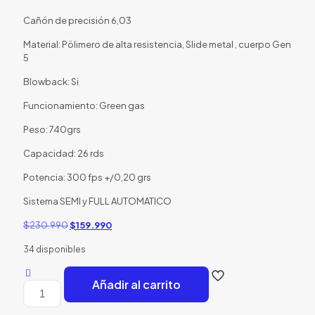
Cañón de precisión 6,03
Material: Pölimero de alta resistencia, Slide metal , cuerpo Gen
5
Blowback: Si
Funcionamiento: Green gas
Peso: 740grs
Capacidad: 26 rds
Potencia: 300 fps +/0,20 grs
Sistema SEMI y FULL AUTOMATICO
El
El
$
230.990
$
159.990
precio
precio
34 disponibles
original
actual
era:
es:
$230.990.
$159.990.
Añadir al carrito
Orion
No.3
Performance