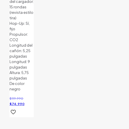
del cargador:
15 rondas
(revista estilo
tira)
Hop-Up: Sí,
fijo
Propulsor:
CO2
Longitud del
cañón: 5,25
pulgadas
Longitud: 9
pulgadas
Altura: 5,75
pulgadas
De color
negro
El
$
119.990
precio
El
$
74.990
original
precio
era:
actual
$119.990.
es:
$74.990.