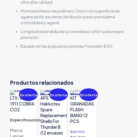
ultra alta calidad
Montura inferior de polímero Orion con superficie de
agarre estilo escamas de tiburón para una máxima
comodidad y agarre
Longitud extendida de la corredera/cañón para mayor
precisión
Basado en las populares pistolas Poseidón EVO
Peso
1,1 kg
Dimensiones
32 × 18 × 8 cm
Productos relacionados
Brand
poseidon
En oferta
En oferta
En oferta
Marca
Poseidon
LTX-50B
APS
KIT
1911 COBRA
Hakkotsu
GRANADAS
CO2
Spare
FLASH
Replacement
BANG 12
Especificaciones
Shells For
PCS
Thunder B
Marca:
El
$
25.990
(12 envases
Lancer