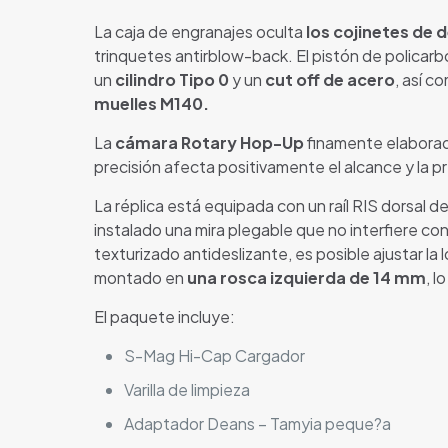
La caja de engranajes oculta
los cojinetes de
trinquetes antirblow-back. El pistón de policarb
un
cilindro Tipo 0
y un
cut off de acero
, así c
muelles M140
.
La
cámara Rotary Hop-Up
finamente elabora
precisión afecta positivamente el alcance y la pr
La réplica está equipada con un raíl RIS dorsal de
instalado una mira plegable que no interfiere co
texturizado antideslizante, es posible ajustar la 
montado en
una rosca izquierda de 14 mm
, l
El paquete incluye:
S-Mag Hi-Cap Cargador
Varilla de limpieza
Adaptador Deans – Tamyia peque?a