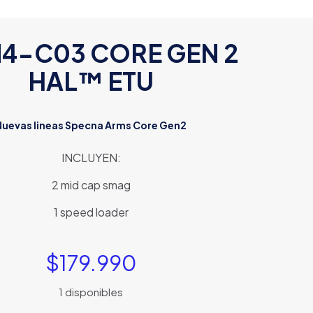
M4-C03 CORE GEN 2
HAL™ ETU
Nuevas lineas Specna Arms Core Gen2
INCLUYEN:
2 mid cap smag
1 speed loader
$
179.990
1 disponibles