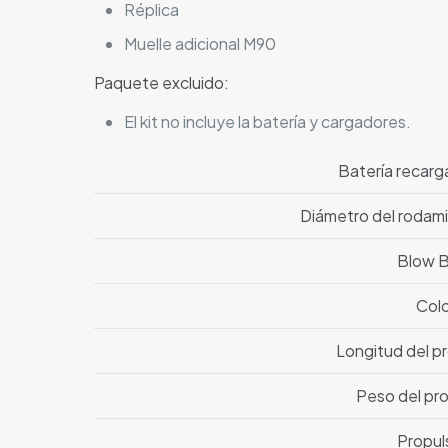
Réplica
Muelle adicional M90
Paquete excluido:
El kit no incluye la batería y cargadores.
Batería recarga
Diámetro del rodam
Blow 
Col
Longitud del p
Peso del pro
Propul