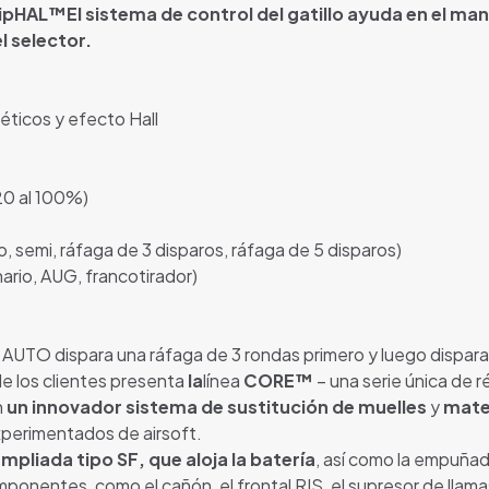
ip
HAL™
El sistema de control del gatillo ayuda en el ma
l selector.
éticos y efecto Hall
 20 al 100%)
 semi, ráfaga de 3 disparos, ráfaga de 5 disparos)
rio, AUG, francotirador)
UTO dispara una ráfaga de 3 rondas primero y luego dispara 
e los clientes presenta
la
línea
CORE™
– una serie única de r
n
un innovador sistema de sustitución de muelles
y
mater
xperimentados de airsoft.
mpliada tipo SF, que aloja la batería
, así como la empuñadu
ponentes, como el cañón, el frontal RIS, el supresor de llamas