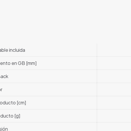
ble incluida
iento en GB [mm]
Back
or
roducto [cm]
ducto [g]
sión