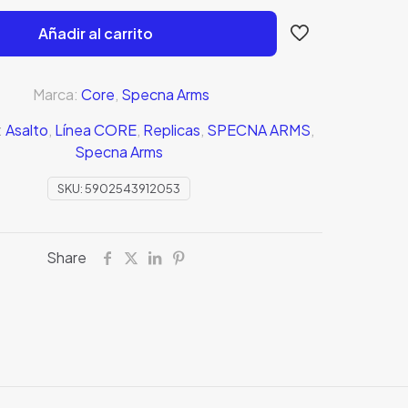
Añadir al carrito
Marca:
Core
,
Specna Arms
:
Asalto
,
Línea CORE
,
Replicas
,
SPECNA ARMS
,
Specna Arms
SKU:
5902543912053
Share