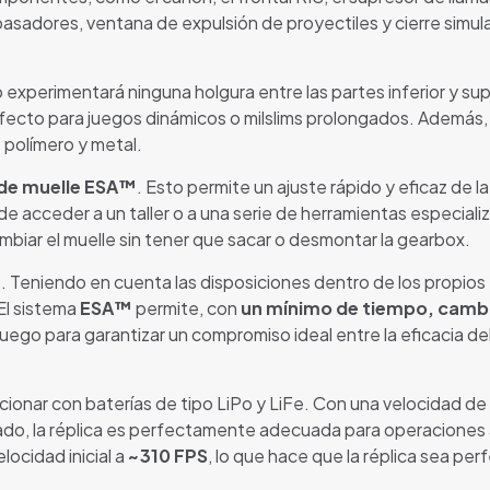
, pasadores, ventana de expulsión de proyectiles y cierre simu
no experimentará ninguna holgura entre las partes inferior y su
perfecto para juegos dinámicos o milslims prolongados. Además,
 polímero y metal.
 de muelle ESA™
. Esto permite un ajuste rápido y eficaz de la
e acceder a un taller o a una serie de herramientas especiali
ambiar el muelle sin tener que sacar o desmontar la gearbox.
™
. Teniendo en cuenta las disposiciones dentro de los propios 
 El sistema
ESA™
permite, con
un mínimo de tiempo, camb
juego para garantizar un compromiso ideal entre la eficacia de
ionar con baterías de tipo LiPo y LiFe. Con una velocidad de
alado, la réplica es perfectamente adecuada para operaciones 
elocidad inicial a
~310 FPS
, lo que hace que la réplica sea 