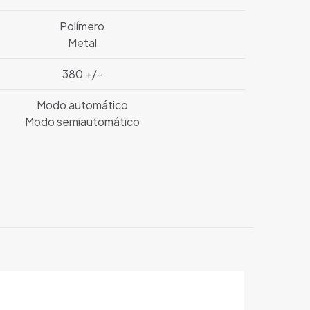
Polímero
Metal
380 +/-
Modo automático
Modo semiautomático
3,950 kg
90 × 32 × 12 cm
Specna Arms
Core
Black
AR-15 (M4)