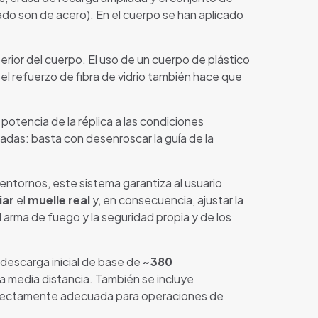
lado son de acero). En el cuerpo se han aplicado
perior del cuerpo. El uso de un cuerpo de plástico
 el refuerzo de fibra de vidrio también hace que
 potencia de la réplica a las condiciones
zadas: basta con desenroscar la guía de la
entornos, este sistema garantiza al usuario
iar
el
muelle real
y, en consecuencia, ajustar la
l arma de fuego y la seguridad propia y de los
 descarga inicial de base de
~380
a media distancia. También se incluye
perfectamente adecuada para operaciones de