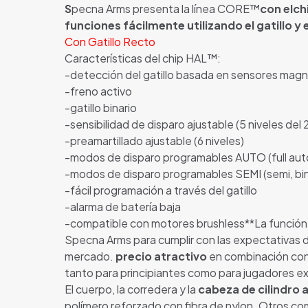
S
pecna Arms presenta la línea CORE™
con el
ch
funciones fácilmente utilizando el gatillo y e
Con Gatillo Recto
Características del chip HAL™:
-detección del gatillo basada en sensores magn
-freno activo
-gatillo binario
-sensibilidad de disparo ajustable (5 niveles del
-preamartillado ajustable (6 niveles)
-modos de disparo programables AUTO (full auto,
-modos de disparo programables SEMI (semi, bina
-fácil programación a través del gatillo
-alarma de batería baja
-compatible con motores brushless**La función A
Specna Arms para cumplir con las expectativas d
mercado.
precio atractivo
en combinación co
tanto para principiantes como para jugadores e
El cuerpo, la corredera y la
cabeza de cilindro a
polímero reforzado con fibra de nylon. Otros com