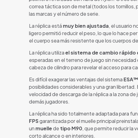
correa táctica son de metal (todos los tornillos
las marcas y el número de serie.
La réplica está
muy bien ajustada
, el usuario 
ligero permitió reducir el peso, lo que lo hace 
el cuerpo sea más resistente que los cuerpos de
La réplica utiliza
el sistema de cambio rápido
esperadas en el terreno de juego sin necesidad d
cabeza de cilindro para revelar el acceso para c
Es difícil exagerar las ventajas del sistema
ESA
posibilidades considerables y una gran libertad.
velocidad de descarga de la réplica a la zona de 
demás jugadores.
La réplica ha sido totalmente adaptada para func
FPS
garantizada por el muelle principal preinst
un
muelle
de
tipo M90
, que permite reducir la v
corto alcance o en interiores.