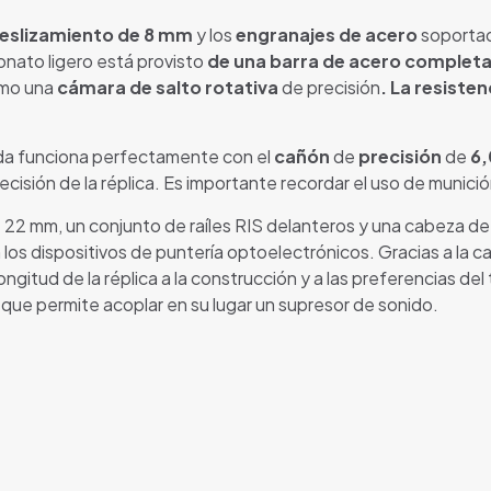
 deslizamiento de 8 mm
y los
engranajes de acero
soportad
onato ligero está provisto
de una barra de acero complet
omo una
cámara de salto rotativa
de precisión
. La resisten
da funciona perfectamente con el
cañón
de
precisión
de
6,
ecisión de la réplica. Es importante recordar el uso de munici
 22 mm, un conjunto de raíles RIS delanteros y una cabeza de ci
n los dispositivos de puntería optoelectrónicos. Gracias a la 
longitud de la réplica a la construcción y a las preferencias del
o que permite acoplar en su lugar un supresor de sonido.