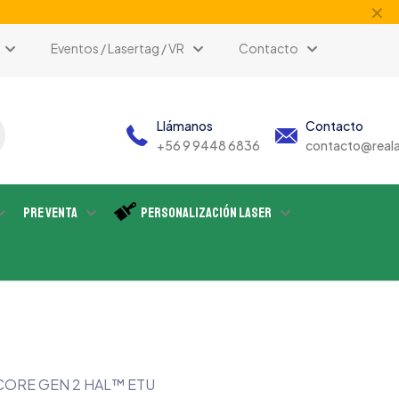
✕
Eventos / Lasertag / VR
Contacto
Llámanos
Contacto
+56 9 9448 6836
contacto@reala
Pre Venta
Personalización Laser
CORE GEN 2 HAL™ ETU