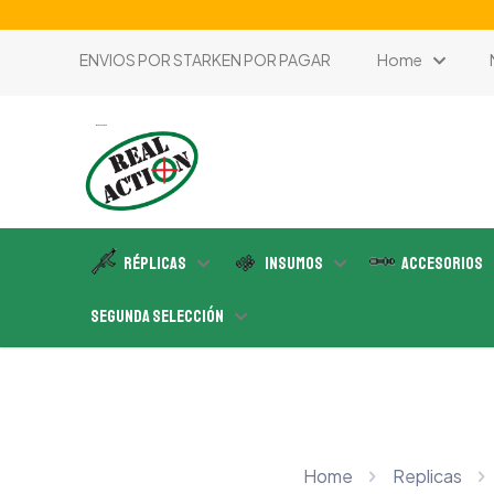
ENVIOS POR STARKEN POR PAGAR
Home
tienda de airsoft
Réplicas
Insumos
Accesorios
Segunda Selección
Home
Replicas