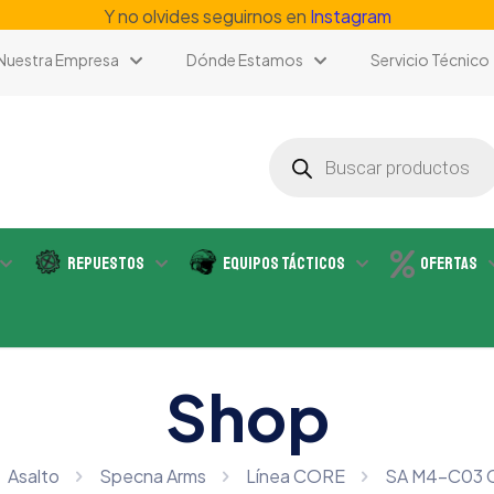
Y no olvides seguirnos en
Instagram
Nuestra Empresa
Dónde Estamos
Servicio Técnico
Búsqueda
de
productos
Repuestos
Equipos Tácticos
Ofertas
Shop
Asalto
Specna Arms
Línea CORE
SA M4-C03 