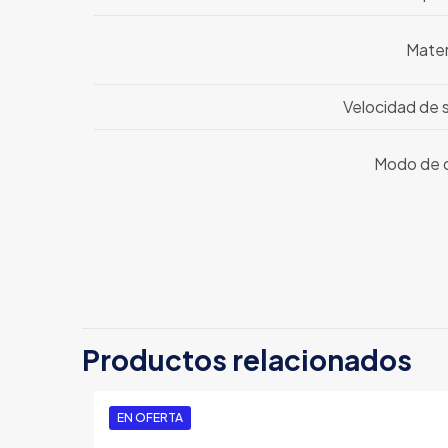
Mater
Velocidad de s
Modo de 
Peso
Dimensiones
Marca
Productos relacionados
Serie
Color
EN OFERTA
Plataforma