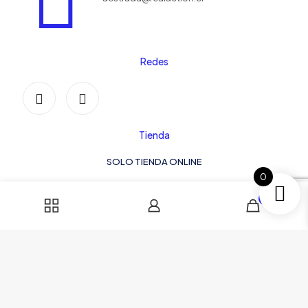
Redes
Tienda
SOLO TIENDA ONLINE
0
0
© 2024 Real Action Chile | Todos los Derechos Reservados.