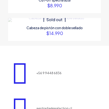
Cut-off specna azul
$
8.990
Sold out
Cabeza de pistón con doble sellado
$
14.990
+56 9 9448 6836
aestrada@realaction.cl