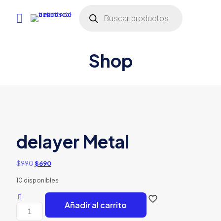
Búsqueda
de
productos
Shop
delayer Metal
El
El
$
990
$
690
precio
precio
10 disponibles
original
actual
era:
es:
$990.
$690.
Añadir al carrito
delayer
Metal