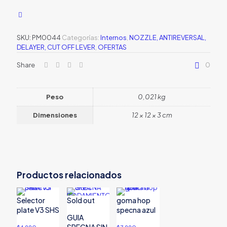
cantidad
SKU:
PM0044
Categorías:
Internos
,
NOZZLE, ANTIREVERSAL,
DELAYER, CUT OFF LEVER
,
OFERTAS
Share
0
Peso
0,021 kg
Dimensiones
12 × 12 × 3 cm
Productos relacionados
Selector
Sold out
goma hop
plate V3 SHS
specna azul
GUIA