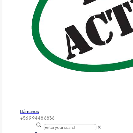
Llámanos
+56 9 9448 6836
✕