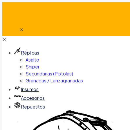
✕
✕
Réplicas
Asalto
Sniper
Secundarias (Pistolas)
Granadas / Lanzagranadas
Insumos
Accesorios
Repuestos