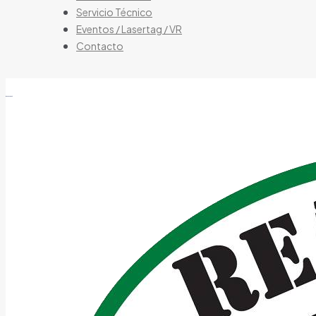
Servicio Técnico
Eventos / Lasertag / VR
Contacto
tienda de airsoft