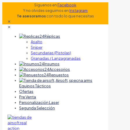
Síguenos en
Facebook
Y no olvides seguirnos en
Instagram
Te asesoramos
con todo lo que necesitas
✕
✕
Réplicas
Asalto
Sniper
Secundarias (Pistolas)
Granadas / Lanzagranadas
Insumos
Accesorios
Repuestos
Equipos Tácticos
Ofertas
Pre Venta
Personalización Laser
Segunda Selección