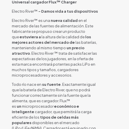
Universal cargador Flux™ Charger
Electro River™
– Damos vida a tus dispositivos
Electro River™ es una
nueva calidad
en el
mercado de las fuentes de alimentación. Este
fabricante se propuso crear un producto
que
estuviera a
la altura de la calidad de
los
mejores actores del mercado de
las baterías,
manteniendo al mismo tiempo
un precio
atractivo
. Electro River ™ trata de satisfacer las
expectativas de los jugadores, en la oferta de
esta marca encontrará potentes packs LiPo en
muchos tipos y tamaños, cargadores
microprocesadores y accesorios.
Todo río nace en
su fuente
. Exactamente igual
que la batería de Electro River, que no podrá
funcionar correctamente sin la fuente que la
alimenta, que es cargador. Flux™
es
un
microprocesador
económico e
inteligente
cargador, que permitirá la carga
eficiente de los
tipos de celdas más
populares
disponibles en el mercado
(LiPo/LiFe/NiMH). Cargador está equipado con