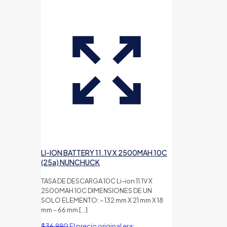
LI-ION BATTERY 11.1V X 2500MAH 10C
(25a) NUNCHUCK
TASA DE DESCARGA 10C Li-ion 11.1V X
2500MAH 10C DIMENSIONES DE UN
SOLO ELEMENTO: – 132 mm X 21 mm X 18
mm – 66 mm
[…]
$
36.990
El precio original era: