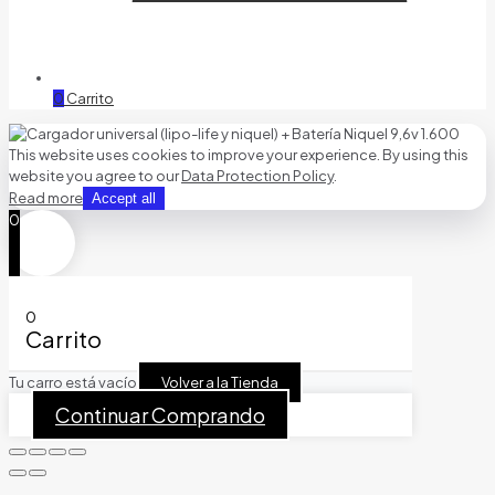
0
Carrito
This website uses cookies to improve your experience. By using this
website you agree to our
Data Protection Policy
.
Read more
Accept all
0
0
Carrito
Tu carro está vacío
Volver a la Tienda
Continuar Comprando