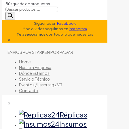
Búsqueda de productos
Síguenos en
Facebook
Y no olvides seguirnos en
Instagram
Te asesoramos
con todo lo que necesitas
✕
ENVIOS POR STARKEN POR PAGAR
Home
Nuestra Empresa
Dónde Estamos
Servicio Técnico
Eventos / Lasertag / VR
Contacto
✕
tienda de airsoft
Réplicas
Insumos