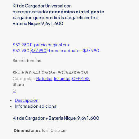
Kit de Cargador Universal con
microprocesador
económico e inteligente
cargador, que permitirá la carga eficiente +
Batería Niquel 9,6v 1.600
$
52.980
El precio original era:
$52.980.
$
37.990
El precio actual es: $37.990.
Sin existencias
SKU:
5902543105066-902543105069
Categorías:
Baterías
,
Insumos
,
OFERTAS
Share
0
Descripción
Información adicional
Kit de Cargador + Batería Niquel 9,6v 1.600
Dimensiones
18 × 10 × 5 cm