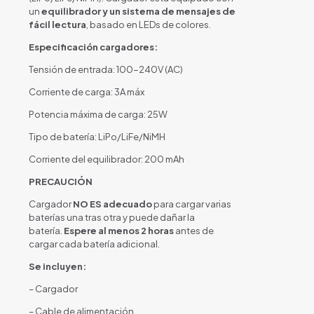
un
equilibrador y un sistema de mensajes de
fácil lectura
, basado en LEDs de colores.
Especificación cargadores:
Tensión de entrada: 100-240V (AC)
Corriente de carga: 3A máx
Potencia máxima de carga: 25W
Tipo de batería: LiPo/LiFe/NiMH
Corriente del equilibrador: 200 mAh
PRECAUCIÓN
Cargador
NO ES
adecuado
para cargar varias
baterías una tras otra y puede dañar la
batería.
Espere al menos 2 horas
antes de
cargar cada batería adicional.
Se incluyen:
– Cargador
– Cable de alimentación