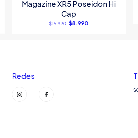
Magazine XR5 Poseidon Hi
Cap
El
El
$
8.990
$
15.990
precio
precio
original
actual
era:
es:
$15.990.
$8.990.
Redes
T
S