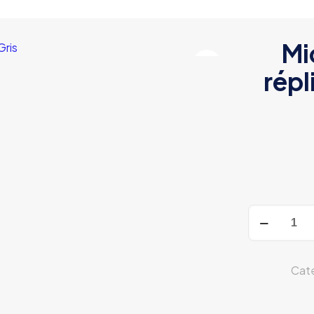
Mi
répl
Mid-
Cap
120
Rd
Cate
para
réplicas
M4/M16