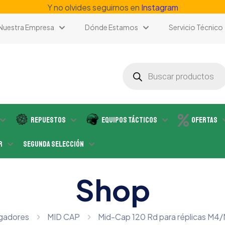
Y no olvides seguirnos en
Instagram
Nuestra Empresa
Dónde Estamos
Servicio Técnico
Búsqueda
de
productos
Repuestos
Equipos Tácticos
Ofertas
r
Segunda Selección
Shop
gadores
MID CAP
Mid-Cap 120 Rd para réplicas M4/M