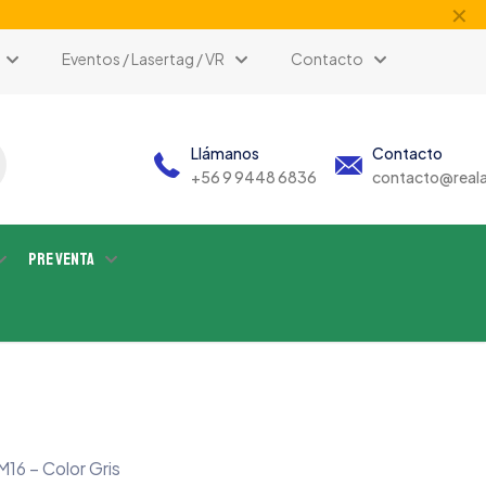
✕
Eventos / Lasertag / VR
Contacto
Llámanos
Contacto
+56 9 9448 6836
contacto@reala
Pre Venta
16 – Color Gris