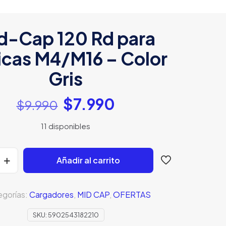
d-Cap 120 Rd para
icas M4/M16 – Color
Gris
El
El
$
7.990
$
9.990
precio
precio
11 disponibles
original
actual
era:
es:
$9.990.
$7.990.
Añadir al carrito
gorías:
Cargadores
,
MID CAP
,
OFERTAS
SKU:
5902543182210