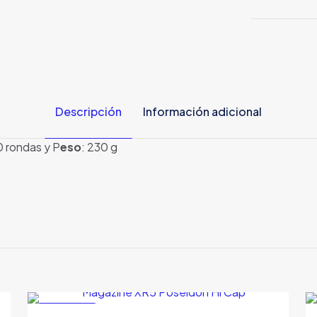
-
Color
Gris
cantidad
Descripción
Información adicional
0 rondas y P
eso
: 230 g
EN OFERTA