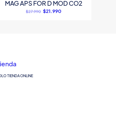
MAG APS FOR D MOD CO2
El
El
$
21.990
$
27.990
precio
precio
original
actual
era:
es:
$27.990.
$21.990.
ienda
OLO TIENDA ONLINE