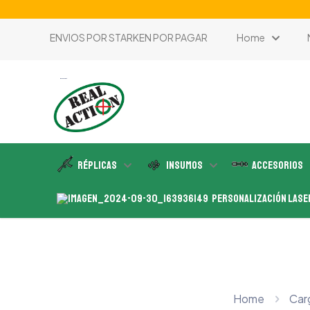
ENVIOS POR STARKEN POR PAGAR
Home
tienda de airsoft
Réplicas
Insumos
Accesorios
Personalización Lase
Home
Car