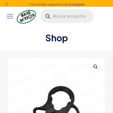
✕
Y no olvides seguirnos en
Instagram
Búsqueda
de
productos
Shop