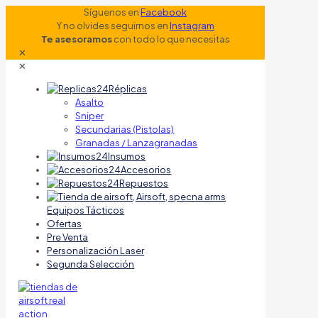
Síguenos en
Facebook
Y no olvides seguirnos en
Instagram
Te asesoramos
con todo lo que necesitas
✕
✕
Réplicas
Asalto
Sniper
Secundarias (Pistolas)
Granadas / Lanzagranadas
Insumos
Accesorios
Repuestos
Equipos Tácticos
Ofertas
Pre Venta
Personalización Laser
Segunda Selección