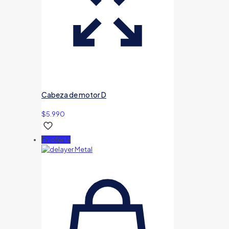
Cabeza de motor D
$
5.990
En oferta