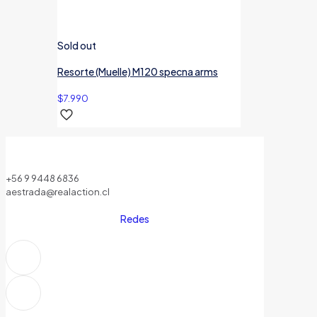
Sold out
Resorte (Muelle) M120 specna arms
$
7.990
+56 9 9448 6836
aestrada@realaction.cl
Redes