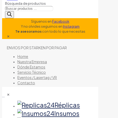
Búsqueda de productos
Síguenos en
Facebook
Y no olvides seguirnos en
Instagram
Te asesoramos
con todo lo que necesitas
✕
ENVIOS POR STARKEN POR PAGAR
Home
Nuestra Empresa
Dónde Estamos
Servicio Técnico
Eventos / Lasertag / VR
Contacto
✕
tienda de airsoft
Réplicas
Insumos