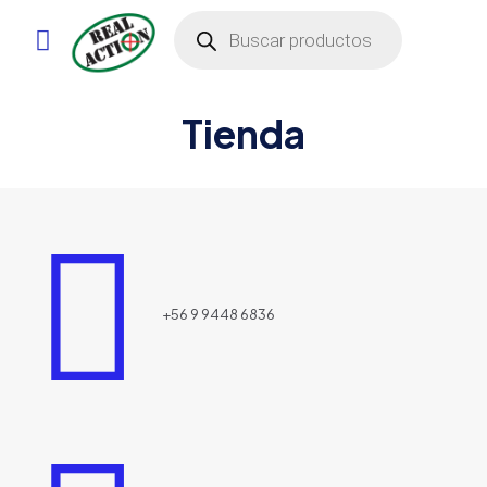
Búsqueda
de
productos
Tienda
+56 9 9448 6836