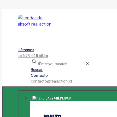
tienda de airsoft
Llámanos
+56 9 9448 6836
✕
Buscar
Contacto
contacto@realaction.cl
Réplicas