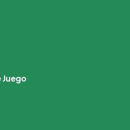
s
e Juego