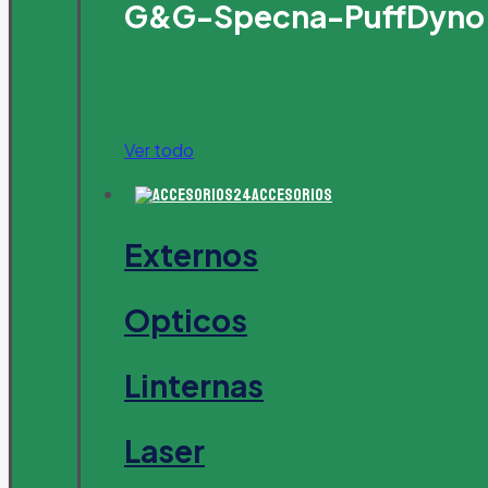
G&G-Specna-PuffDyno
Ver todo
Accesorios
Externos
Opticos
Linternas
Laser