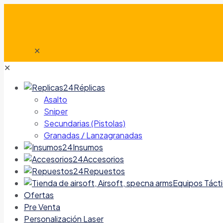
✕
✕
Réplicas
Asalto
Sniper
Secundarias (Pistolas)
Granadas / Lanzagranadas
Insumos
Accesorios
Repuestos
Equipos Táct
Ofertas
Pre Venta
Personalización Laser