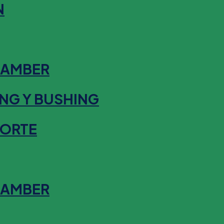
N
HAMBER
NG Y BUSHING
SORTE
HAMBER