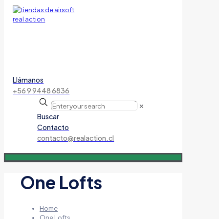
Llámanos
+56 9 9448 6836
✕
Buscar
Contacto
contacto@realaction.cl
One Lofts
Home
One Lofts