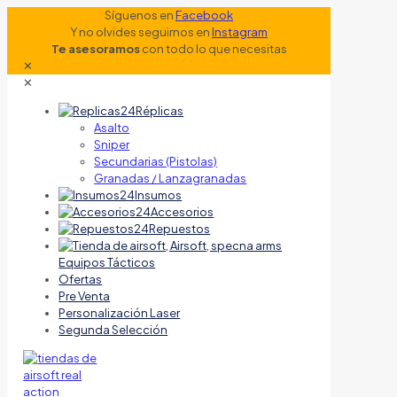
Síguenos en
Facebook
Y no olvides seguirnos en
Instagram
Te asesoramos
con todo lo que necesitas
✕
✕
Réplicas
Asalto
Sniper
Secundarias (Pistolas)
Granadas / Lanzagranadas
Insumos
Accesorios
Repuestos
Equipos Tácticos
Ofertas
Pre Venta
Personalización Laser
Segunda Selección