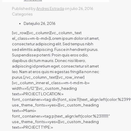
Published by
Andres Estrada
on
julio 26, 2016
Categories
Date
julio 26, 2016
[vc_row][vc_column][vc_column_text
el_class=»m-b-md»]Lorem ipsum dolor sit amet,
consectetur adipiscing elit. Sed tempus nibh
sed elimttis adipiscing. Fusce in hendrerit purus.
Suspendisse potenti. Proin quis eros odio,
dapibus dictum mauris. Donec nisi libero,
adipiscing id pretium eget, consectetur sit amet
leo. Nam at eros quis mi egestas fringilla non nec
purus.[/vc_column_text][vc_row_inner]
[vc_column_inner el_class=»m-t-md m-b»
width=»5/12″][vc_custom_heading
text=»PROJECT LOCATION:»
font_container=»tag:div|font_size:11|text_align:left|color:%239
use_theme_fonts=»yes»][vc_custom_heading
text=»Miami»
font_container=»tag:p|text_align:left|color:%23111111″
use_theme_fonts=»yes»][vc_custom_heading
text=»PROJECT TYPE:»