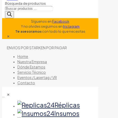
Búsqueda de productos
Síguenos en
Facebook
Y no olvides seguirnos en
Instagram
Te asesoramos
con todo lo que necesitas
✕
ENVIOS POR STARKEN POR PAGAR
Home
Nuestra Empresa
Dónde Estamos
Servicio Técnico
Eventos / Lasertag / VR
Contacto
✕
tienda de airsoft
Réplicas
Insumos