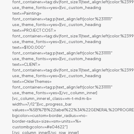
font_container=»tag:div|font_size:11|text_align:left|color:%239
use_theme_fonts=»yes»][vc_custom_heading
text=»Painting»
font_container=»tag:p|text_align:left|color:%23111111″
use_theme_fonts=»yes»][vc_custom_heading
text=»PROJECT COST:»
font_container=»tag:div|font_size:11|text_align:left|color:%239
use_theme_fonts=»yes»][vc_custom_heading
text=»$100,000″
font_container=»tag:p|text_align:left|color:%23111111″
use_theme_fonts=»yes»][vc_custom_heading
text=»CLIENT:»
font_container=»tag:div|font_size:11|text_align:left|color:%239
use_theme_fonts=»yes»][vc_custom_heading
text=»Okler Themes»
font_container=»tag:p|text_align:left|color:%23111111″
use_theme_fonts=»yes»][/vc_column_inner]
[vc_column_inner el_class=»m-t-md m-b»
width=»7/12″][vc_progress_bar
values=»%5B%7B%22label%22%3A%22GENERAL%20PROG
bgcolor=»custom» border_radius=»no-
border-radius» size=»sm» units=»%»
custombgcolor=»#e04622″]
[/vc_column_inner][/vc_row_inner]