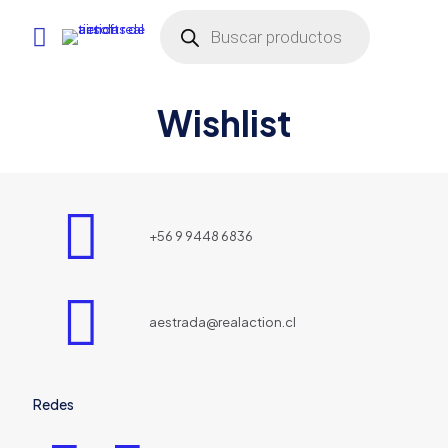
Búsqueda
de
productos
Wishlist
+56 9 9448 6836
aestrada@realaction.cl
Redes