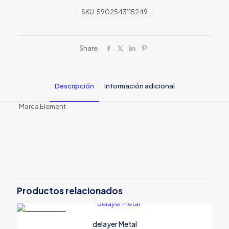
SKU:
5902543115249
Share
Descripción
Información adicional
Marca Element
Peso
0,072 kg
Dimensiones
25 × 7 × 5 cm
Productos relacionados
EN OFERTA
delayer Metal