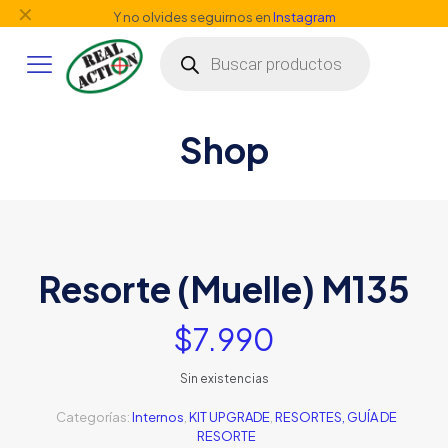
✕
Y no olvides seguirnos en
Instagram
Búsqueda
de
productos
Shop
Resorte (Muelle) M135
$
7.990
Sin existencias
Categorías:
Internos
,
KIT UPGRADE
,
RESORTES, GUÍA DE
RESORTE