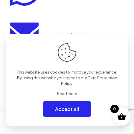
aestrada@realaction.cl
Redes
This website uses cookies to improve your experience.
By using this website you agree to our
Data Protection
Policy
.
Read more
Tienda
SOLO TIENDA ONLINE
Accept all
0
0
© 2024 Real Action Chile | Todos los Derechos Reservados.