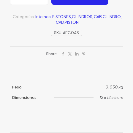
CILINDRO
DOBLE
ORRING
Categorías:
Internos
,
PISTONES,CILINDROS, CAB.CILINDRO,
METAL
CAB.PISTON
cantidad
SKU:
AEG043
Share
Peso
0,050 kg
Dimensiones
12 × 12 × 5 cm