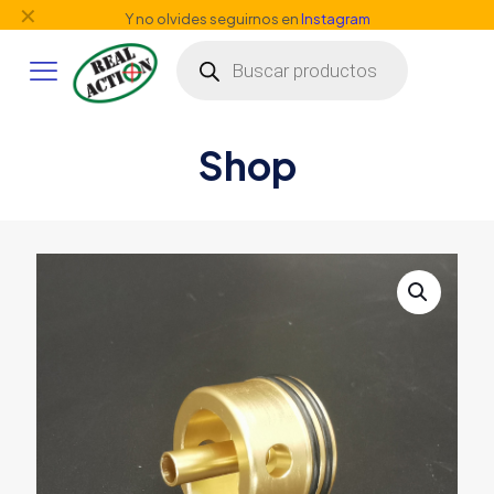
✕
Y no olvides seguirnos en
Instagram
Búsqueda
de
productos
Shop