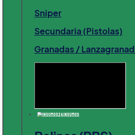
Sniper
Secundaria (Pistolas)
Granadas / Lanzagranad
Insumos