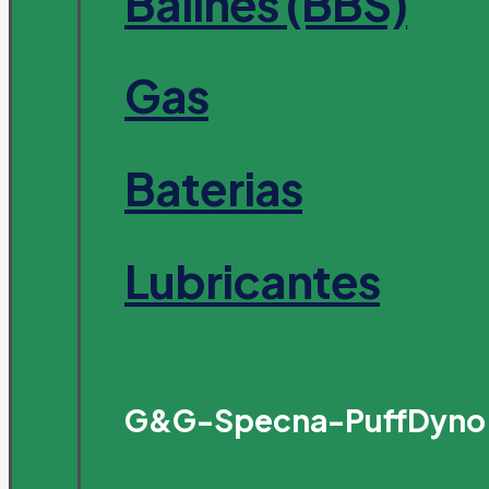
Balines (BBS)
Gas
Baterias
Lubricantes
G&G-Specna-PuffDyno