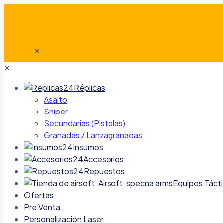
✕
✕
Réplicas
Asalto
Sniper
Secundarias (Pistolas)
Granadas / Lanzagranadas
Insumos
Accesorios
Repuestos
Equipos Táct
Ofertas
Pre Venta
Personalización Laser