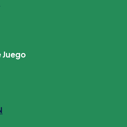
s
e Juego
N