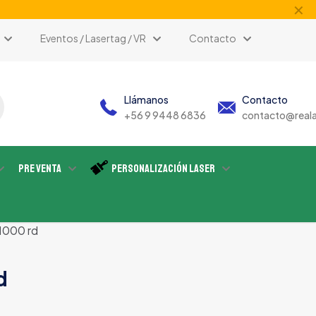
✕
Eventos / Lasertag / VR
Contacto
Llámanos
Contacto
+56 9 9448 6836
contacto@reala
Pre Venta
Personalización Laser
1000 rd
d