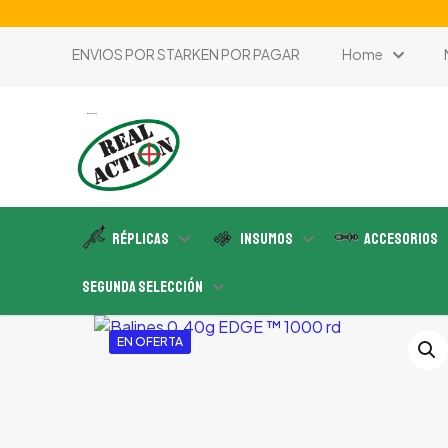
ENVIOS POR STARKEN POR PAGAR
Home
tienda de airsoft
Réplicas
Insumos
Accesorios
Segunda Selección
EN OFERTA