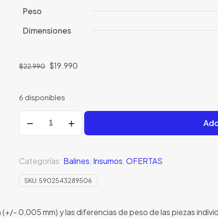
Peso
Dimensiones
El
El
$
19.990
$
22.990
precio
precio
original
actual
6 disponibles
era:
es:
$22.990.
$19.990.
Balines
Add
0.40g
EDGE
™
Categorías:
Balines
,
Insumos
,
OFERTAS
1000
rd
SKU:
5902543289506
cantidad
+/- 0,005 mm) y las diferencias de peso de las piezas indivi