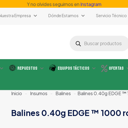
Y no olvides seguirnos en
Instagram
Nuestra Empresa
Dónde Estamos
Servicio Técnico
Búsqueda
de
productos
Repuestos
Equipos Tácticos
Ofertas
Inicio
-
Insumos
-
Balines
-
Balines 0.40g EDGE ™ 
Balines 0.40g EDGE ™ 1000 r