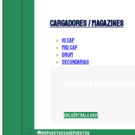
Cargadores / Magazines
HI CAP
MID CAP
DRUM
Secundarias
Mejora tu experi
Encuéntralo Aquí
Repuestos