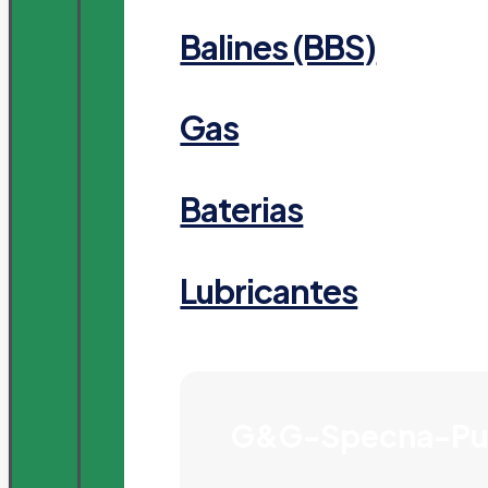
Balines (BBS)
Gas
Baterias
Lubricantes
G&G-Specna-Pu