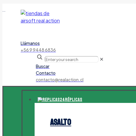
tienda de airsoft
Llámanos
+56 9 9448 6836
✕
Buscar
Contacto
contacto@realaction.cl
Réplicas
Asalto