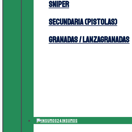
Sniper
Secundaria (Pistolas)
Granadas / Lanzagranadas
Insumos