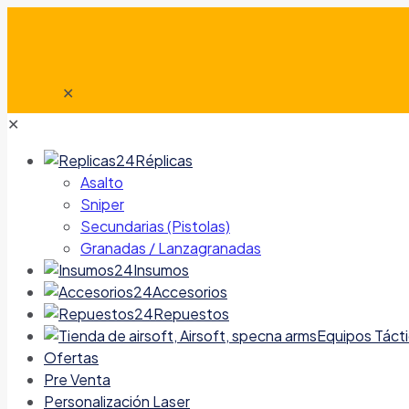
✕
✕
Réplicas
Asalto
Sniper
Secundarias (Pistolas)
Granadas / Lanzagranadas
Insumos
Accesorios
Repuestos
Equipos Táct
Ofertas
Pre Venta
Personalización Laser