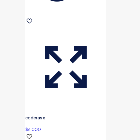
coderas x
$
6.000