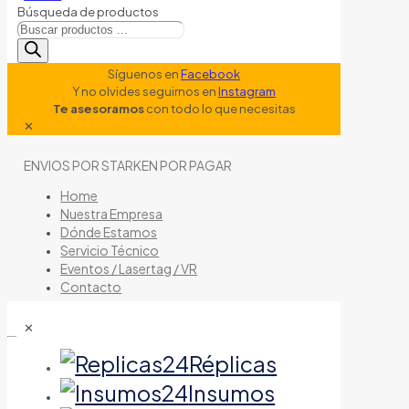
Búsqueda de productos
Síguenos en
Facebook
Y no olvides seguirnos en
Instagram
Te asesoramos
con todo lo que necesitas
✕
ENVIOS POR STARKEN POR PAGAR
Home
Nuestra Empresa
Dónde Estamos
Servicio Técnico
Eventos / Lasertag / VR
Contacto
✕
tienda de airsoft
Réplicas
Insumos