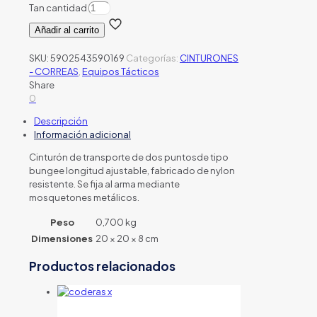
Tan cantidad
Añadir al carrito
SKU:
5902543590169
Categorías:
CINTURONES
- CORREAS
,
Equipos Tácticos
Share
0
Descripción
Información adicional
Cinturón de transporte de dos puntosde tipo
bungee longitud ajustable, fabricado de nylon
resistente. Se fija al arma mediante
mosquetones metálicos.
Peso
0,700 kg
Dimensiones
20 × 20 × 8 cm
Productos relacionados