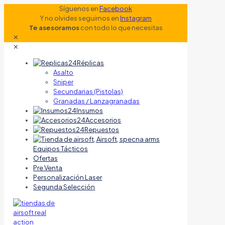
Síguenos en
Facebook
Y no olvides seguirnos en
Instagram
Te asesoramos
con todo lo que necesitas
✕
✕
Réplicas
Asalto
Sniper
Secundarias (Pistolas)
Granadas / Lanzagranadas
Insumos
Accesorios
Repuestos
Equipos Tácticos
Ofertas
Pre Venta
Personalización Laser
Segunda Selección