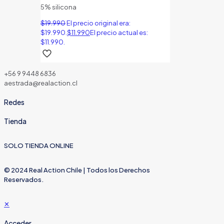
5% silicona
$
19.990
El precio original era:
$19.990.
$
11.990
El precio actual es:
$11.990.
+56 9 9448 6836
aestrada@realaction.cl
Redes
Tienda
SOLO TIENDA ONLINE
© 2024 Real Action Chile | Todos los Derechos
Reservados.
✕
Acceder