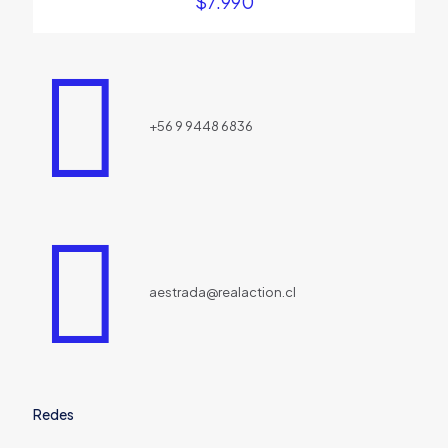
$
7.990
+56 9 9448 6836
aestrada@realaction.cl
Redes