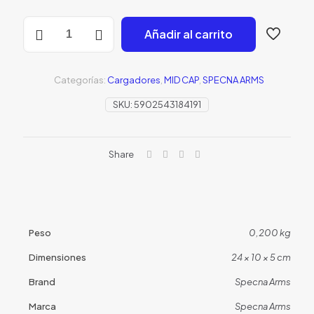
SMAG
Añadir al carrito
MID-
CAP
120
M4
Categorías:
Cargadores
,
MID CAP
,
SPECNA ARMS
BLACK
Specna
SKU:
5902543184191
Arms
cantidad
Share
Peso
0,200 kg
Dimensiones
24 × 10 × 5 cm
Brand
Specna Arms
Marca
Specna Arms