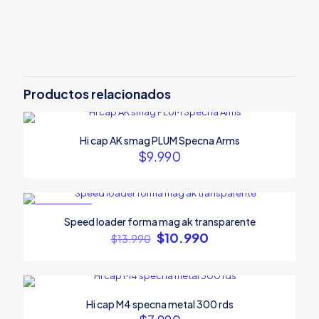
Productos relacionados
Hi cap AK smag PLUM Specna Arms
$
9.990
EN OFERTA
Speed loader forma mag ak transparente
El
El
$
10.990
$
13.990
precio
precio
original
actual
era:
es:
$13.990.
$10.990.
Hi cap M4 specna metal 300 rds