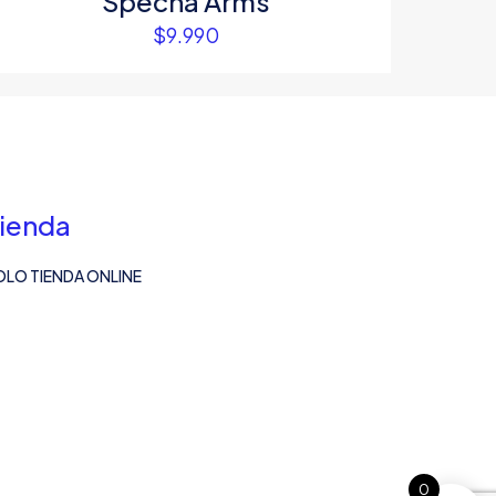
Specna Arms
$
9.990
ienda
OLO TIENDA ONLINE
0