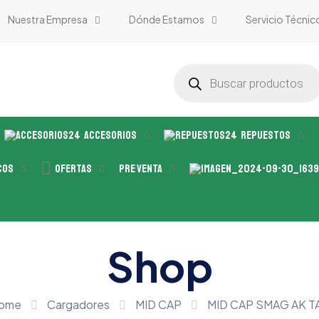
Nuestra Empresa
Dónde Estamos
Servicio Técnic
Búsqueda
de
productos
Accesorios
Repuestos
cos
Ofertas
Pre Venta
Shop
ome
Cargadores
MID CAP
MID CAP SMAG AK T