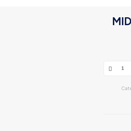
MID
MID
CAP
SMAG
AK
Cate
TAN
cantidad