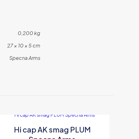
0,200 kg
27 × 10 × 5 cm
Specna Arms
Hi cap AK smag PLUM