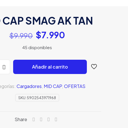
 CAP SMAG AK TAN
El
El
$
7.990
$
9.990
precio
precio
45 disponibles
original
actual
era:
es:
$9.990.
$7.990.
Añadir al carrito
gorías:
Cargadores
,
MID CAP
,
OFERTAS
SKU:
5902543971968
Share