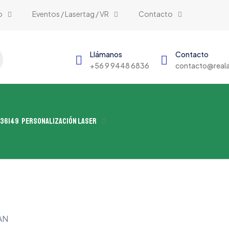
o
Eventos / Lasertag / VR
Contacto
Llámanos
Contacto
+56 9 9448 6836
contacto@reala
Personalización Laser
AN