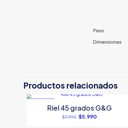
Peso
Dimensiones
Productos relacionados
EN OFERTA
Riel 45 grados G&G
El
El
$
5.990
$
7.990
precio
precio