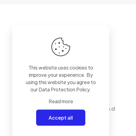
original
actual
era:
es:
$7.990.
$5.990.
+56 9 9448 6836
This website uses cookies to
improve your experience. By
using this website you agree to
our
Data Protection Policy
.
Read more
aestrada@realaction.cl
Accept all