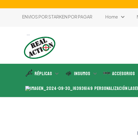
ENVIOS POR STARKEN POR PAGAR
Home
tienda de airsoft
Réplicas
Insumos
Accesorios
Personalización Lase