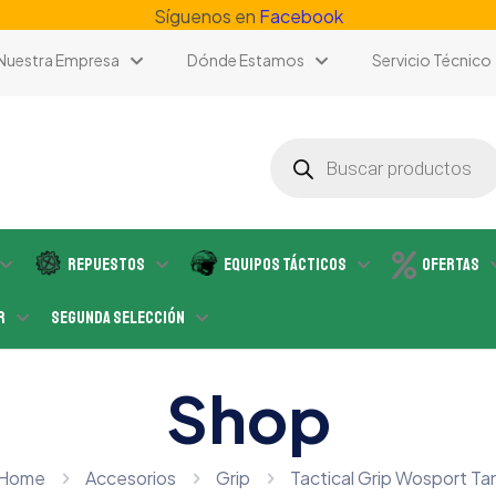
Síguenos en
Facebook
Nuestra Empresa
Dónde Estamos
Servicio Técnico
Búsqueda
de
productos
Repuestos
Equipos Tácticos
Ofertas
r
Segunda Selección
Shop
Home
Accesorios
Grip
Tactical Grip Wosport Ta