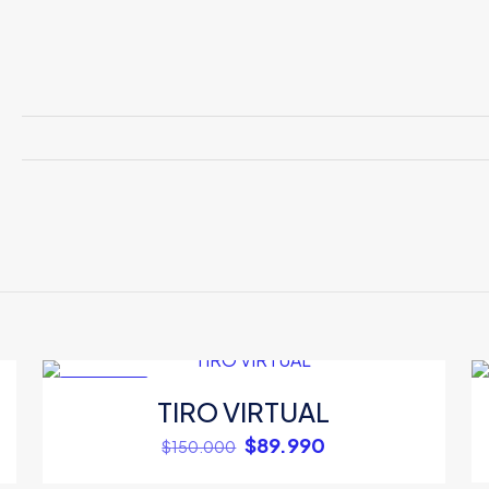
EN OFERTA
TIRO VIRTUAL
El
El
$
89.990
$
150.000
precio
precio