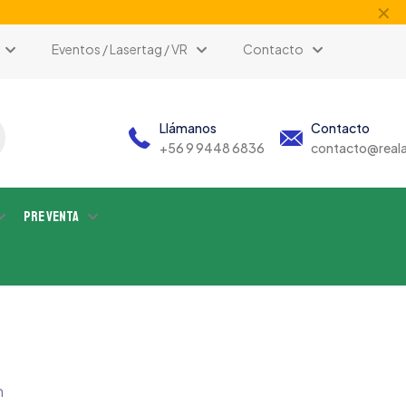
✕
Eventos / Lasertag / VR
Contacto
Llámanos
Contacto
+56 9 9448 6836
contacto@reala
Pre Venta
n