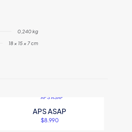
0,240 kg
18 × 15 × 7 cm
APS ASAP
$
8.990