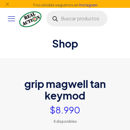
✕
Y no olvides seguirnos en
Instagram
Búsqueda
de
productos
Shop
grip magwell tan
keymod
$
8.990
4 disponibles