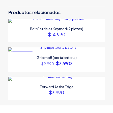
Productos relacionados
Bolt Set rieles Keymod (2 piezas)
$
14.990
EN OFERTA
Grip mp5 (porta bateria)
El
El
$
7.990
$
9.990
precio
precio
original
actual
era:
es:
$9.990.
$7.990.
Forward Assist Edge
$
3.990