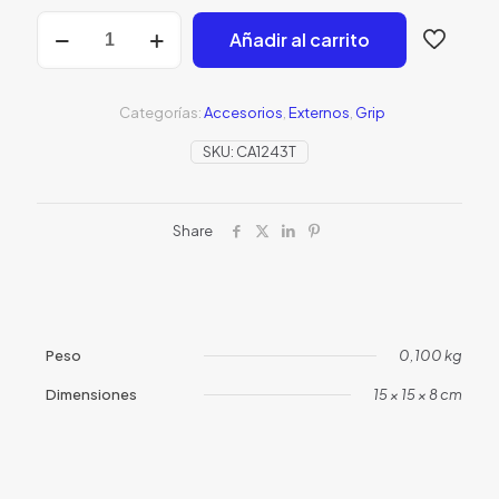
grip
Añadir al carrito
magwell
tan
keymod
cantidad
Categorías:
Accesorios
,
Externos
,
Grip
SKU:
CA1243T
Share
Peso
0,100 kg
Dimensiones
15 × 15 × 8 cm