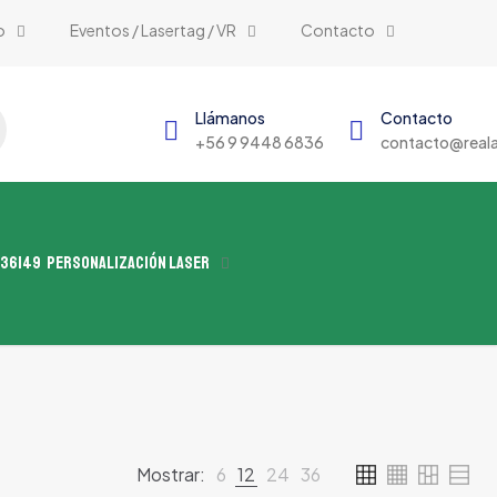
o
Eventos / Lasertag / VR
Contacto
Llámanos
Contacto
+56 9 9448 6836
contacto@reala
Personalización Laser
Mostrar:
6
12
24
36