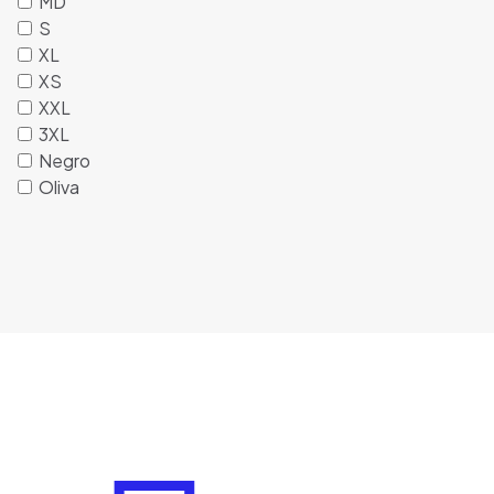
MD
S
XL
XS
XXL
3XL
Negro
Oliva