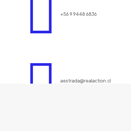
+56 9 9448 6836
aestrada@realaction.cl