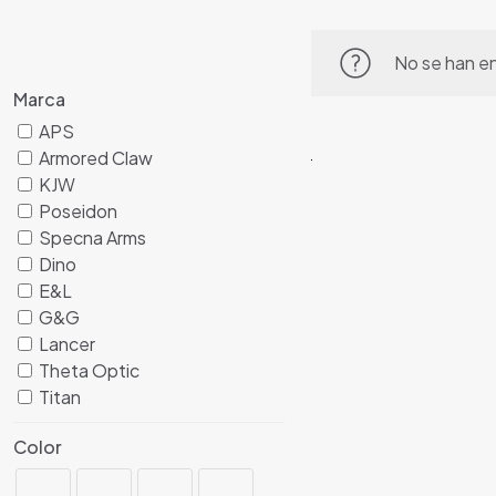
No se han e
Marca
APS
Armored Claw
KJW
Poseidon
Specna Arms
Dino
E&L
G&G
Lancer
Theta Optic
Titan
Color