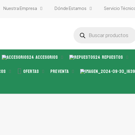
Nuestra Empresa
Dónde Estamos
Servicio Técnic
Búsqueda
de
productos
Accesorios
Repuestos
cos
Ofertas
Pre Venta