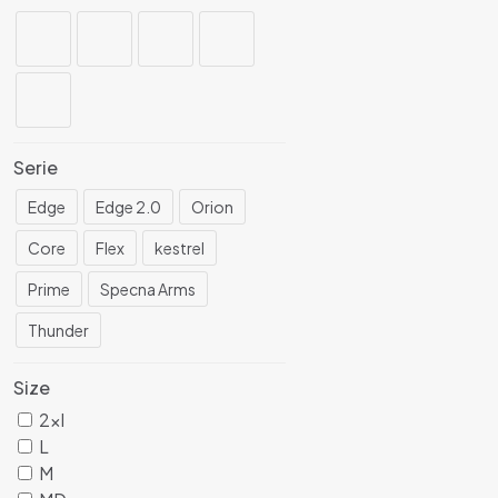
Serie
Edge
Edge 2.0
Orion
Core
Flex
kestrel
Prime
Specna Arms
Thunder
Size
2xl
L
M