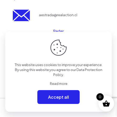
aestrada@realaction.cl
Redes
Tienda
This website uses cookies to improve your experience.
SOLO TIENDA ONLINE
By using this website you agree to our
Data Protection
Policy
.
Read more
© 2024 Real Action Chile | Todos los Derechos Reservados.
Accept all
0
0