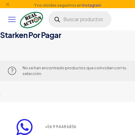
✕
Y no olvides seguirnos en
Instagram
Búsqueda
de
productos
Starken Por Pagar
No se han encontrado productos que coincidan con tu
selección.
+56 9 9448 6836