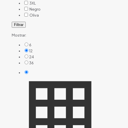
3XL
Negro
Oliva
Filtrar
Mostrar:
6
12
24
36