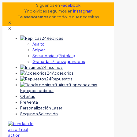
Síguenos en
Facebook
Y no olvides seguirnos en
Instagram
Te asesoramos
con todo lo que necesitas
✕
✕
Réplicas
Asalto
Sniper
Secundarias (Pistolas)
Granadas / Lanzagranadas
Insumos
Accesorios
Repuestos
Equipos Tácticos
Ofertas
Pre Venta
Personalización Laser
Segunda Selección