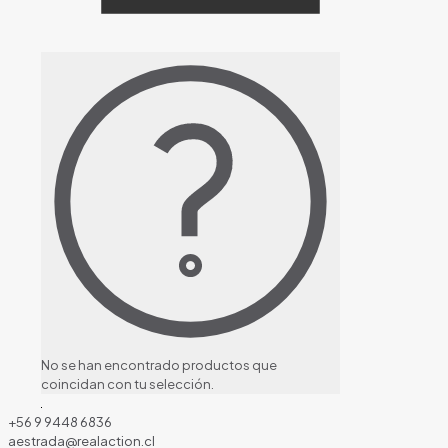
No se han encontrado productos que
coincidan con tu selección.
+56 9 9448 6836
aestrada@realaction.cl