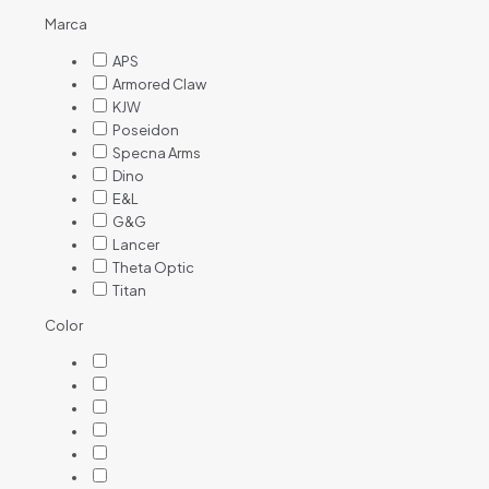
Marca
APS
Armored Claw
KJW
Poseidon
Specna Arms
Dino
E&L
G&G
Lancer
Theta Optic
Titan
Color