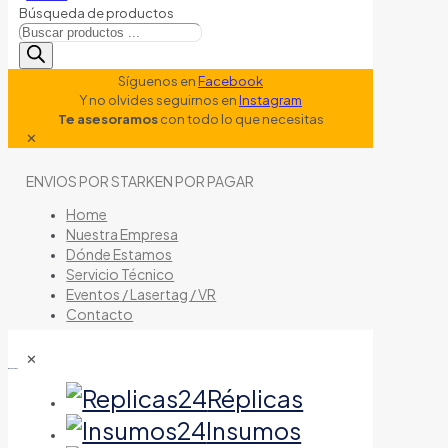
Búsqueda de productos
Síguenos en
Facebook
Y no olvides seguirnos en
Instagram
Te asesoramos
con todo lo que necesitas
✕
ENVIOS POR STARKEN POR PAGAR
Home
Nuestra Empresa
Dónde Estamos
Servicio Técnico
Eventos / Lasertag / VR
Contacto
✕
tienda de airsoft
Réplicas
Insumos