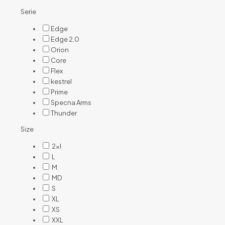
Serie
Edge
Edge 2.0
Orion
Core
Flex
kestrel
Prime
Specna Arms
Thunder
Size
2xl
L
M
MD
S
XL
XS
XXL