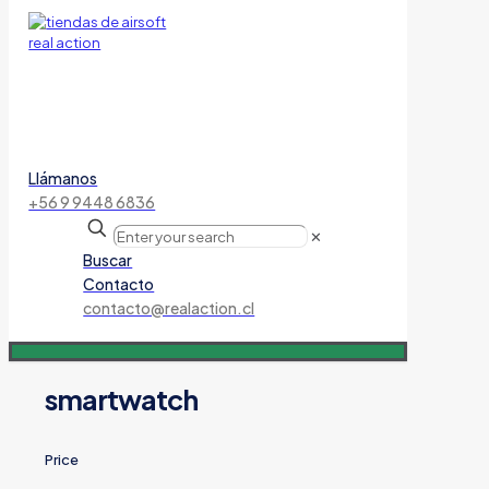
Llámanos
+56 9 9448 6836
✕
Buscar
Contacto
contacto@realaction.cl
smartwatch
Price